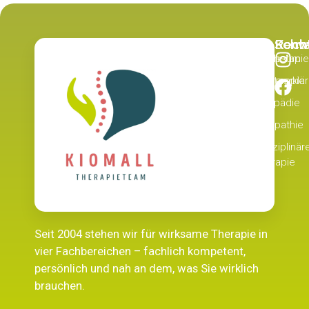
Recht
Schw
Kont
Physiotherapie
Impressum
Datenschutzerklä
Ergotherapie
Logopädie
Osteopathie
Interdisziplinär
Therapie
Seit 2004 stehen wir für wirksame Therapie in
vier Fachbereichen – fachlich kompetent,
persönlich und nah an dem, was Sie wirklich
brauchen.