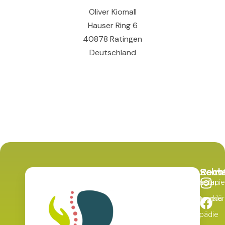
Oliver Kiomall
Hauser Ring 6
40878 Ratingen
Deutschland
Recht
Schw
Kont
Physiotherapie
Impressum
Datenschutzerklä
Ergotherapie
Logopädie