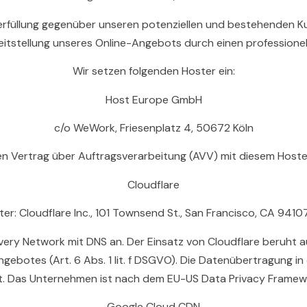
füllung gegenüber unseren potenziellen und bestehenden Kund
eitstellung unseres Online-Angebots durch einen professionelle
Wir setzen folgenden Hoster ein:
Host Europe GmbH
c/o WeWork, Friesenplatz 4, 50672 Köln
en Vertrag über Auftragsverarbeitung (AVV) mit diesem Hoste
Cloudflare
ter: Cloudflare Inc., 101 Townsend St., San Francisco, CA 94107
livery Network mit DNS an. Der Einsatz von Cloudflare beruht 
ngebotes (Art. 6 Abs. 1 lit. f DSGVO). Die Datenübertragung in
. Das Unternehmen ist nach dem EU-US Data Privacy Framework
Google Cloud CDN